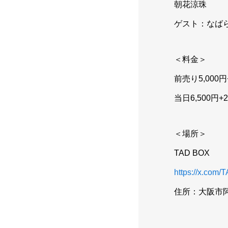
朝花涼珠
ゲスト：なば
＜料金＞
前売り5,000円+2
プロフィー
当日6,500円+2d
Ayamiの自己紹介
＜場所＞
TAD BOX
年パス・特
https://x.com
年パスと特典につ
住所：大阪市阿
のご案内です