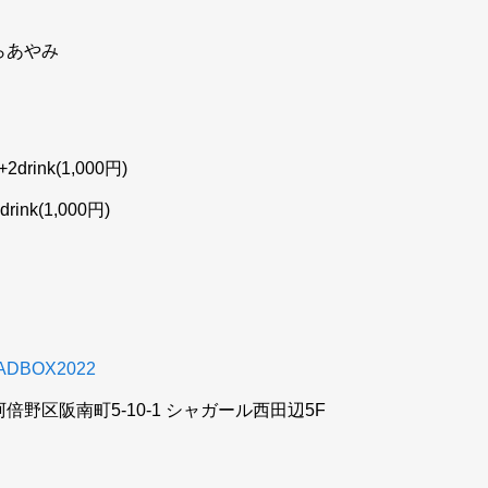
らあやみ
イベントスケ
drink(1,000円)
ル
ジュール
rink(1,000円)
全イベントのスケジュ
ールが確認できます
オトノワファ
典
/TADBOX2022
ンクラブ
いて
倍野区阪南町5-10-1 シャガール西田辺5F
ファンクラブのご案内
です