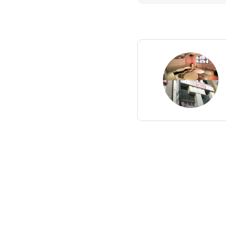
なばらあや
からのメッ
ージ